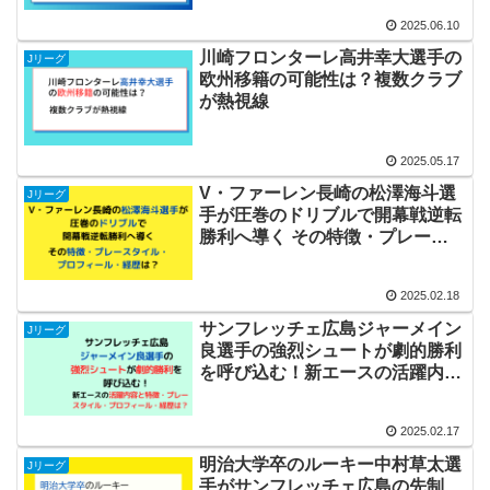
2025.06.10
川崎フロンターレ高井幸大選手の
Jリーグ
欧州移籍の可能性は？複数クラブ
が熱視線
2025.05.17
V・ファーレン長崎の松澤海斗選
Jリーグ
手が圧巻のドリブルで開幕戦逆転
勝利へ導く その特徴・プレース
タイル・プロフィール・経歴は？
2025.02.18
サンフレッチェ広島ジャーメイン
Jリーグ
良選手の強烈シュートが劇的勝利
を呼び込む！新エースの活躍内容
と特徴・プレースタイル・プロフ
ィール・経歴は？
2025.02.17
明治大学卒のルーキー中村草太選
Jリーグ
手がサンフレッチェ広島の先制