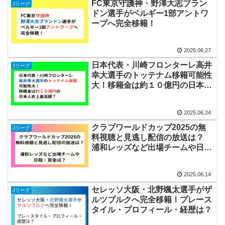
FC東京守護神・野澤大志ブラン
Jリーグ
ドン選手がベルギー1部アントワ
ープへ完全移籍！
2025.06.27
日本代表・川崎フロンターレ高井
Jリーグ
幸大選手のトッテナム移籍可能性
大！移籍金は約１０億円の日本人
史上最高額？
2025.06.24
クラブワールドカップ2025の無
Jリーグ
料視聴と見逃し配信の放送は？
浦和レッズなど出場チームや日
程・賞金は？
2025.06.14
セレッソ大阪・北野颯太選手がザ
Jリーグ
ルツブルクへ完全移籍！プレース
タイル・プロフィール・経歴は？