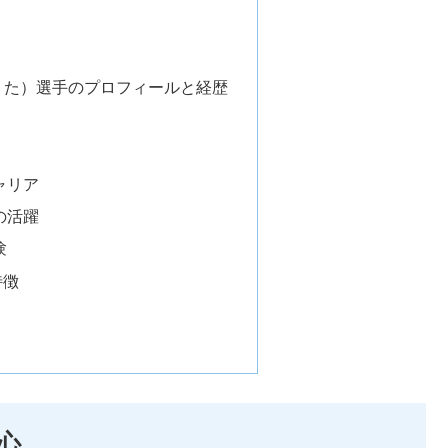
うた）選手のプロフィールと経歴
ャリア
の活躍
験
特徴
心