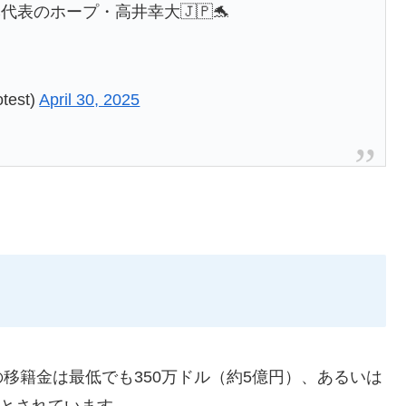
表のホープ・高井幸大🇯🇵🐬
est)
April 30, 2025
移籍金は最低でも350万ドル（約5億円）、あるいは
込みとされています。