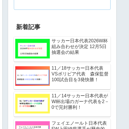
新着記事
サッカー日本代表2026W杯
組み合わせが決定 12月5日
抽選会の結果
11／18サッカー日本代表
VSボリビア代表 森保監督
100試合目を3発快勝！
11／14サッカー日本代表が
W杯出場のガーナ代表を2－
0で完封勝利！
フェイエノールト日本代表
FW上田綺世選手が歴史的