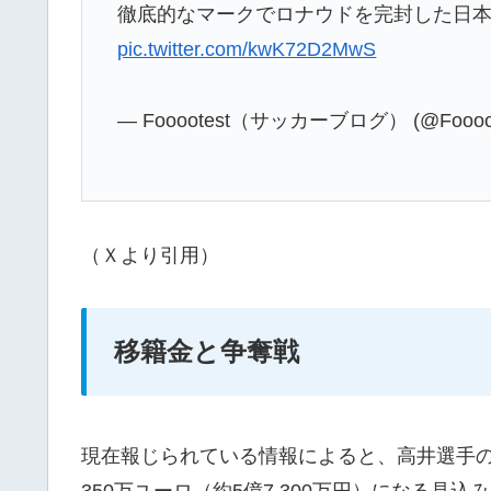
徹底的なマークでロナウドを完封した日本代
pic.twitter.com/kwK72D2MwS
— Fooootest（サッカーブログ） (@Foooot
（Ｘより引用）
移籍金と争奪戦
現在報じられている情報によると、高井選手の
350万ユーロ（約5億7,300万円）になる見