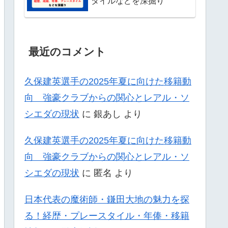
タイルなどを深掘り
最近のコメント
久保建英選手の2025年夏に向けた移籍動
向 強豪クラブからの関心とレアル・ソ
シエダの現状
に
銀あし
より
久保建英選手の2025年夏に向けた移籍動
向 強豪クラブからの関心とレアル・ソ
シエダの現状
に
匿名
より
日本代表の魔術師・鎌田大地の魅力を探
る！経歴・プレースタイル・年俸・移籍