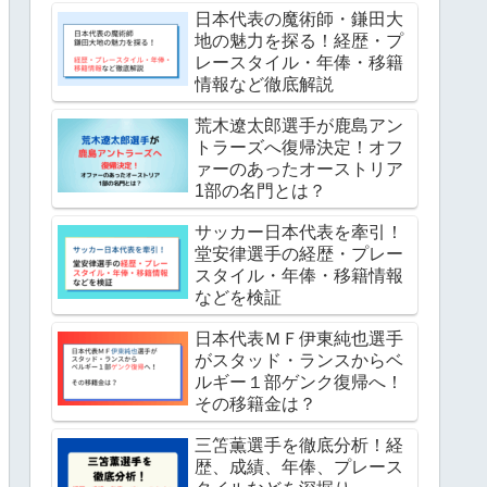
日本代表の魔術師・鎌田大
地の魅力を探る！経歴・プ
レースタイル・年俸・移籍
情報など徹底解説
荒木遼太郎選手が鹿島アン
トラーズへ復帰決定！オフ
ァーのあったオーストリア
1部の名門とは？
サッカー日本代表を牽引！
堂安律選手の経歴・プレー
スタイル・年俸・移籍情報
などを検証
日本代表ＭＦ伊東純也選手
がスタッド・ランスからベ
ルギー１部ゲンク復帰へ！
その移籍金は？
三笘薫選手を徹底分析！経
歴、成績、年俸、プレース