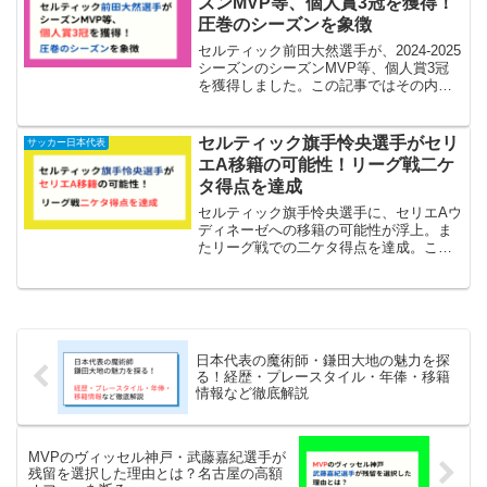
ズンMVP等、個人賞3冠を獲得！
圧巻のシーズンを象徴
セルティック前田大然選手が、2024-2025
シーズンのシーズンMVP等、個人賞3冠
を獲得しました。この記事ではその内容
の詳細について記しています。
セルティック旗手怜央選手がセリ
サッカー日本代表
エA移籍の可能性！リーグ戦二ケ
タ得点を達成
セルティック旗手怜央選手に、セリエAウ
ディネーゼへの移籍の可能性が浮上。ま
たリーグ戦での二ケタ得点を達成。この
記事ではこれらについて書いています。
日本代表の魔術師・鎌田大地の魅力を探
る！経歴・プレースタイル・年俸・移籍
情報など徹底解説
MVPのヴィッセル神戸・武藤嘉紀選手が
残留を選択した理由とは？名古屋の高額