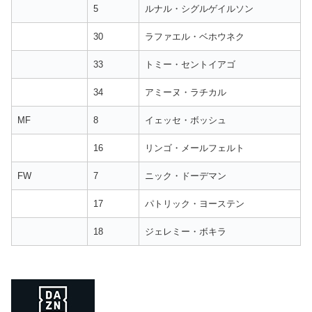
5
ルナル・シグルゲイルソン
30
ラファエル・ベホウネク
33
トミー・セントイアゴ
34
アミーヌ・ラチカル
MF
8
イェッセ・ボッシュ
16
リンゴ・メールフェルト
FW
7
ニック・ドーデマン
17
パトリック・ヨーステン
18
ジェレミー・ボキラ