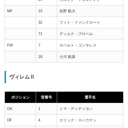
MF
23
佐野 航大
32
フィト・ファンクローイ
71
ディルク・プロペル
FW
7
ロベルト・ゴンサレス
18
小川 航基
ヴィレムⅡ
ポジション
背番号
選手名
GK
1
トマ・ディディヨン
DF
4
エリック・スハウテン