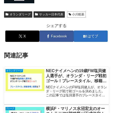
オランダリーグ
サッカー日本代表
小川航基
シェアする
X
Facebook
はてブ
関連記事
NECナイメヘンの19歳FW塩貝健
オランダリーグ
人選手が、オランダ・リーグ戦初
ゴール！プレースタイル、移籍事
情、経歴は？
NECナイメヘンのFW塩貝健人が、オラン
ダ・リーグ戦で初ゴールを決めました。
この記事では塩貝選手のプレースタイ
ル、移籍事情、経歴についても書いてい
ます。
横浜F・マリノス水沼宏太のオー
Jリーグ