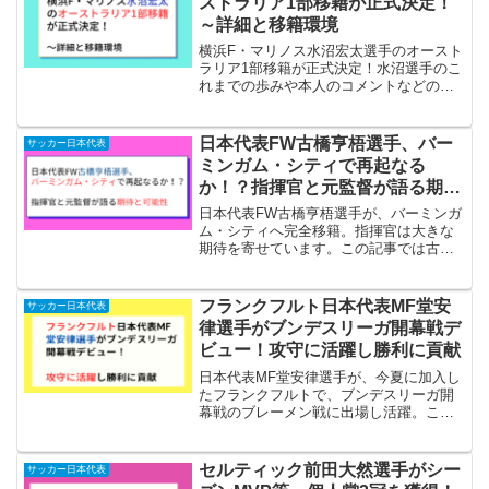
ストラリア1部移籍が正式決定！
～詳細と移籍環境
横浜F・マリノス水沼宏太選手のオースト
ラリア1部移籍が正式決定！水沼選手のこ
れまでの歩みや本人のコメントなどの詳
細と移籍環境について記しています。
日本代表FW古橋亨梧選手、バー
サッカー日本代表
ミンガム・シティで再起なる
か！？指揮官と元監督が語る期待
と可能性
日本代表FW古橋亨梧選手が、バーミンガ
ム・シティへ完全移籍。指揮官は大きな
期待を寄せています。この記事では古橋
選手の再起について記しています。
フランクフルト日本代表MF堂安
サッカー日本代表
律選手がブンデスリーガ開幕戦デ
ビュー！攻守に活躍し勝利に貢献
日本代表MF堂安律選手が、今夏に加入し
たフランクフルトで、ブンデスリーガ開
幕戦のブレーメン戦に出場し活躍。この
記事ではその内容について書いていま
す。
セルティック前田大然選手がシー
サッカー日本代表