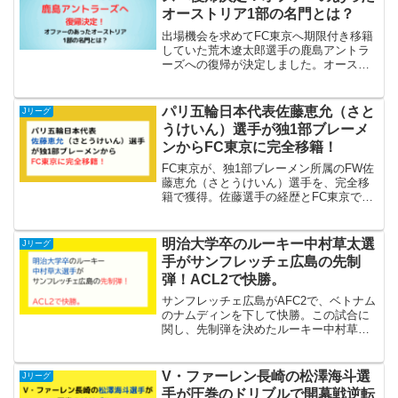
オーストリア1部の名門とは？
出場機会を求めてFC東京へ期限付き移籍
していた荒木遼太郎選手の鹿島アントラ
ーズへの復帰が決定しました。オースト
リア1部の名門からのオファーもありまし
たが、復帰決定に至ったこれまでをたど
ります。出場機会を求めた移籍 ～FC東京
パリ五輪日本代表佐藤恵允（さと
Jリーグ
での飛躍2023...
うけいん）選手が独1部ブレーメ
ンからFC東京に完全移籍！
FC東京が、独1部ブレーメン所属のFW佐
藤恵允（さとうけいん）選手を、完全移
籍で獲得。佐藤選手の経歴とFC東京で期
待されることについて記しています。
明治大学卒のルーキー中村草太選
Jリーグ
手がサンフレッチェ広島の先制
弾！ACL2で快勝。
サンフレッチェ広島がAFC2で、ベトナム
のナムディンを下して快勝。この試合に
関し、先制弾を決めたルーキー中村草太
選手の話題を中心にまとめました。
V・ファーレン長崎の松澤海斗選
Jリーグ
手が圧巻のドリブルで開幕戦逆転