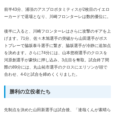
前半43分、浦項のアスプロポタミティスが2枚目のイエロ
ーカードで退場となり、川崎フロンターレは数的優位に。
後半に入ると、川崎フロンターレはさらに攻撃のギアを上
げます。71分、佐々木旭選手の突破から山田選手がポス
トプレーで脇坂泰斗選手に繋ぎ、脇坂選手が冷静に追加点
を決めます。さらに74分には、山本悠樹選手のクロスを
河原創選手が豪快に押し込み、3点目を奪取。試合終了間
際の89分には、丸山祐市選手のクロスにエリソンが頭で
合わせ、4-0と試合を締めくくりました。
勝利の立役者たち
先制点を決めた山田新選手は試合後、「達哉くんが素晴ら