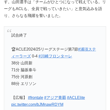
す。山田選手は「チームがひとつになって戦えている。リ
ーグもACLも、全員で戦っていきたい」と意気込みを語
り、さらなる飛躍を誓いました。
試合終了
🏆ACLE2024/25リーグステージ第7節
#浦項ステ
ィーラーズ
0-4
#川崎フロンターレ
38分 山田新
71分 脇坂泰斗
75分 河原創
88分 エリソン
【広報】
#frontale
#アジア青覇
#ACLElite
pic.twitter.com/bJMnawRDYM