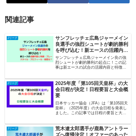
関連記事
サンフレッチェ広島ジャーメイン
Jリーグ
良選手の強烈シュートが劇的勝利
を呼び込む！新エースの活躍内容
と特徴・プレースタイル・プロフ
サンフレッチェ広島ジャーメイン良の強
ィール・経歴は？
烈シュートが劇的勝利の起点に！この記
事は新エースの試合の活躍内容と特徴・
プレースタイル・プロフィール・経歴に
ついて記しています。
2025年度「第105回天皇杯」の大
Jリーグ
会日程が決定！日程要旨と大会概
要
日本サッカー協会（JFA）は「第105回天
皇杯」（2025年度）の大会日程を発表し
ました。この記事では日程の要旨と大会
の概要についてまとめてあります。
荒木遼太郎選手が鹿島アントラー
Jリーグ
ズへ復帰決定！オファーのあった