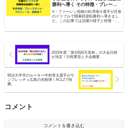
勝利へ導く その特徴・プレース
タイル・プロフィール・経歴は？
V・ファーレン長崎の松澤海斗選手が圧巻
のドリブルで開幕戦逆転勝利へ導きまし
た。この記事では活躍の様子と特徴・プ
レースタイル・プロフィール・経歴につ
いて記しています。
2025年度「第105回天皇杯」の大会日程
が決定！日程要旨と大会概要
明治大学卒のルーキー中村草太選手がサ
ンフレッチェ広島の先制弾！ACL2で快
勝。
コメント
コメントを書き込む