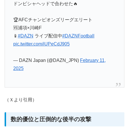
ドンピシャヘッドで合わせた🔥
🏆AFCチャンピオンズリーグエリート
🆚浦項×川崎F
📱
#DAZN
ライブ配信中
#DAZNFootball
pic.twitter.com/iUPeCdJ905
— DAZN Japan (@DAZN_JPN)
February 11,
2025
（Ｘより引用）
数的優位と圧倒的な後半の攻撃