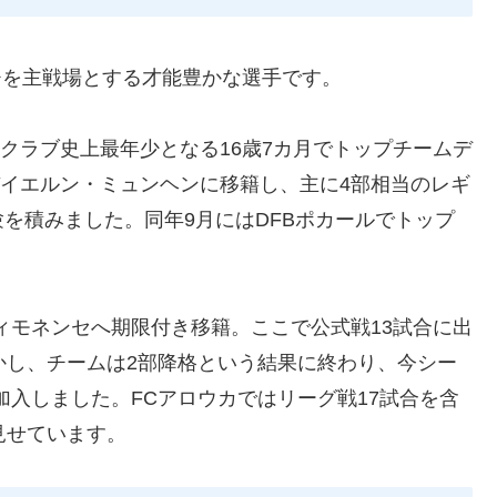
ンチを主戦場とする才能豊かな選手です。
はクラブ史上最年少となる16歳7カ月でトップチームデ
バイエルン・ミュンヘンに移籍し、主に4部相当のレギ
を積みました。同年9月にはDFBポカールでトップ
ティモネンセへ期限付き移籍。ここで公式戦13試合に出
かし、チームは2部降格という結果に終わり、今シー
加入しました。FCアロウカではリーグ戦17試合を含
見せています。