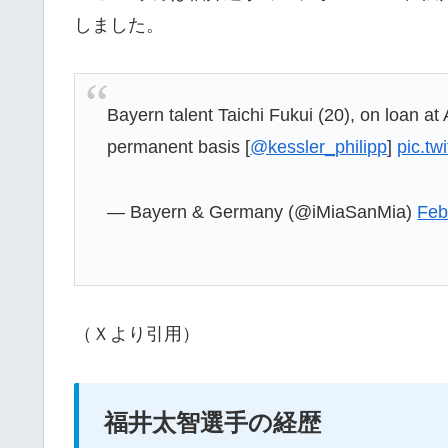
しました。
Bayern talent Taichi Fukui (20), on loan at
permanent basis [
@kessler_philipp
]
pic.t
— Bayern & Germany (@iMiaSanMia)
Feb
（Ｘより引用）
福井太智選手の経歴