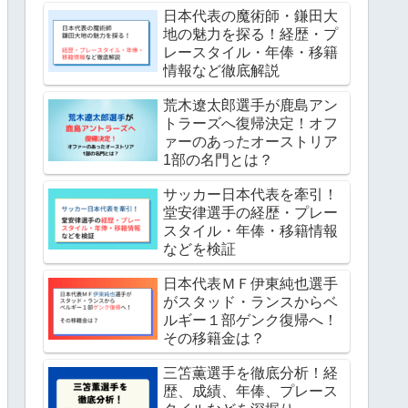
日本代表の魔術師・鎌田大
地の魅力を探る！経歴・プ
レースタイル・年俸・移籍
情報など徹底解説
荒木遼太郎選手が鹿島アン
トラーズへ復帰決定！オフ
ァーのあったオーストリア
1部の名門とは？
サッカー日本代表を牽引！
堂安律選手の経歴・プレー
スタイル・年俸・移籍情報
などを検証
日本代表ＭＦ伊東純也選手
がスタッド・ランスからベ
ルギー１部ゲンク復帰へ！
その移籍金は？
三笘薫選手を徹底分析！経
歴、成績、年俸、プレース