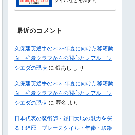
タイルなどを深掘り
最近のコメント
久保建英選手の2025年夏に向けた移籍動
向 強豪クラブからの関心とレアル・ソ
シエダの現状
に
銀あし
より
久保建英選手の2025年夏に向けた移籍動
向 強豪クラブからの関心とレアル・ソ
シエダの現状
に
匿名
より
日本代表の魔術師・鎌田大地の魅力を探
る！経歴・プレースタイル・年俸・移籍