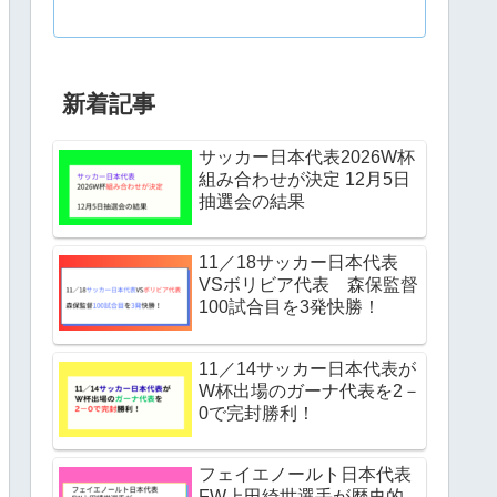
新着記事
サッカー日本代表2026W杯
組み合わせが決定 12月5日
抽選会の結果
11／18サッカー日本代表
VSボリビア代表 森保監督
100試合目を3発快勝！
11／14サッカー日本代表が
W杯出場のガーナ代表を2－
0で完封勝利！
フェイエノールト日本代表
FW上田綺世選手が歴史的